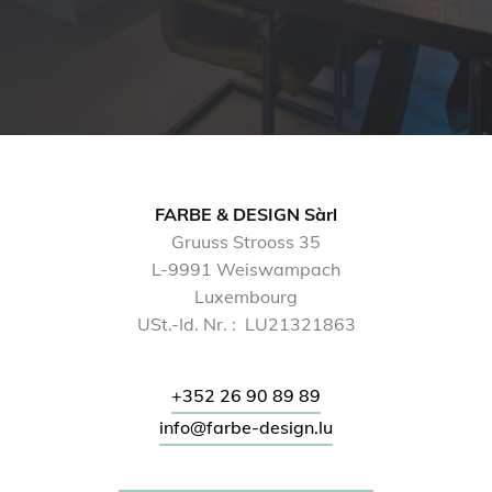
FARBE & DESIGN Sàrl
Gruuss Strooss 35
L-9991 Weiswampach
Luxembourg
USt.-Id. Nr. : LU21321863
+352 26 90 89 89
info@farbe-design.lu