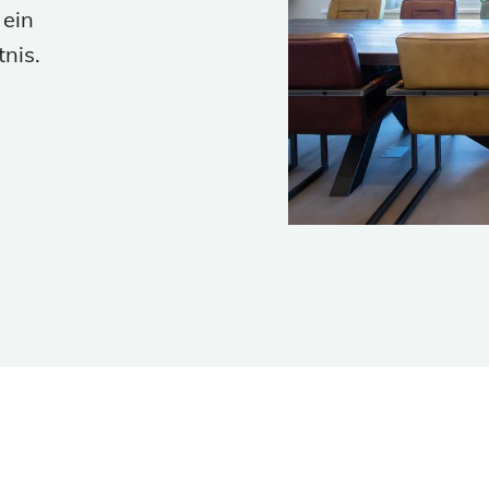
 ein
nis.